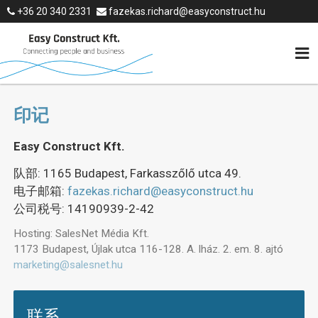
+36 20 340 2331
fazekas.richard@easyconstruct.hu
印记
Easy Construct Kft.
队部: 1165 Budapest, Farkasszőlő utca 49.
电子邮箱:
fazekas.richard@easyconstruct.hu
公司税号: 14190939-2-42
Hosting: SalesNet Média Kft.
1173 Budapest, Újlak utca 116-128. A. lház. 2. em. 8. ajtó
marketing@salesnet.hu
联系