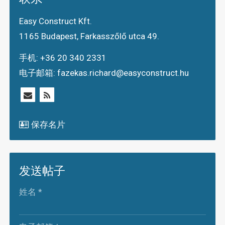
Easy Construct Kft.
1165 Budapest, Farkasszőlő utca 49.
手机:
+36 20 340 2331
电子邮箱:
fazekas.richard@easyconstruct.hu
保存名片
发送帖子
-
姓名
*
-